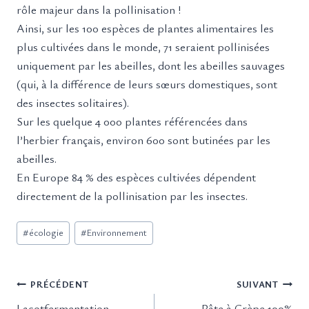
rôle majeur dans la pollinisation !
Ainsi, sur les 100 espèces de plantes alimentaires les
plus cultivées dans le monde, 71 seraient pollinisées
uniquement par les abeilles, dont les abeilles sauvages
(qui, à la différence de leurs sœurs domestiques, sont
des insectes solitaires).
Sur les quelque 4 000 plantes référencées dans
l’herbier français, environ 600 sont butinées par les
abeilles.
En Europe 84 % des espèces cultivées dépendent
directement de la pollinisation par les insectes.
Étiquettes
#
écologie
#
Environnement
de
la
Navigation
publication :
PRÉCÉDENT
SUIVANT
de
Lacotfermentation
Pâte à Crèpe 100%