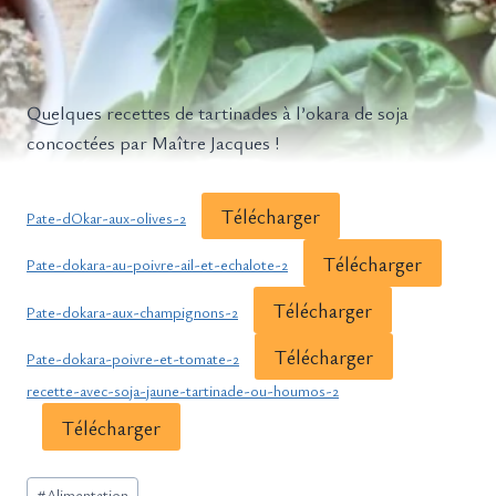
Quelques recettes de tartinades à l’okara de soja
concoctées par Maître Jacques !
Télécharger
Pate-dOkar-aux-olives-2
Télécharger
Pate-dokara-au-poivre-ail-et-echalote-2
Télécharger
Pate-dokara-aux-champignons-2
Télécharger
Pate-dokara-poivre-et-tomate-2
recette-avec-soja-jaune-tartinade-ou-houmos-2
Télécharger
Étiquettes
#
Alimentation