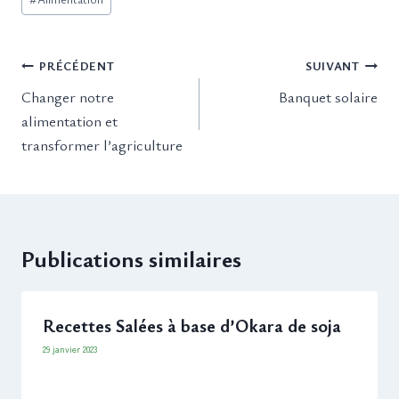
de
la
Navigation
publication :
PRÉCÉDENT
SUIVANT
de
Changer notre
Banquet solaire
l’article
alimentation et
transformer l’agriculture
Publications similaires
Recettes Salées à base d’Okara de soja
29 janvier 2023